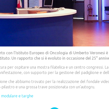
porto con l’Istituto Europeo di Oncologia di Umberto Veronesi 
tituto. Un rapporto che si è evoluto in occasione del 25° annive
tura per ospitare una mostra filatelica e un centro congressi. La
anifestazione, con supporto per la gestione del padiglione e dell
zione che abbiamo trovato per la realizzazione del fondale vid
e-pilastro e una grossa trave posizionata con un’autogru.
a modulare e targhe