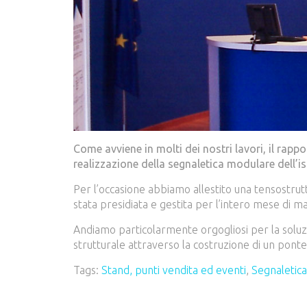
Come avviene in molti dei nostri lavori, il rap
realizzazione della segnaletica modulare dell’is
Per l’occasione abbiamo allestito una tensostrut
stata presidiata e gestita per l’intero mese di m
Andiamo particolarmente orgogliosi per la solu
strutturale attraverso la costruzione di un pont
Tags:
Stand, punti vendita ed eventi
,
Segnaletic