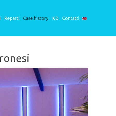
i
Reparti
Case history
KD
Contatti
ronesi